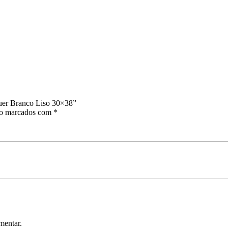
guer Branco Liso 30×38”
ão marcados com
*
mentar.