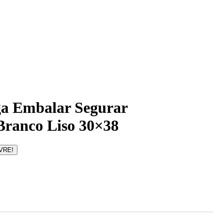
ga Embalar Segurar
ranco Liso 30×38
VRE!